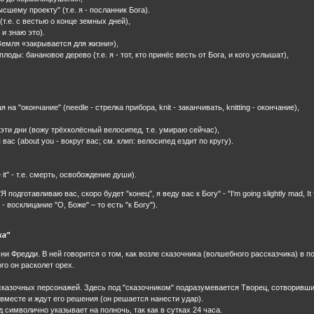
ысшему проекту" (т.е. я - посланник Бога).
(т.е. с вестью о конце земных дней),
 и знаю это).
 Земля «закрывается для жизни»),
лоды: банановое дерево (т.е. я - тот, кто принёс весть от Бога, и кого услышат),
на "окончание" (needle - стрелка прибора, knit - заканчивать, knitting - окончание),
эти дни (вожу трёхколёсный велосипед, т.е. умираю сейчас),
вас (about you - вокруг вас; см. клип: велосипед ездит по кругу).
it" - т.е. смерть, освобождение души).
одготавливаю вас, скоро будет "конец", я веду вас к Богу" - "I'm going slightly mad, It f
 - восклицание "О, Боже" – то есть "к Богу").
ка"
 Фредди. В ней говорится о том, как возле сказочника (волшебного рассказчика) в п
го он расколет орех.
ал сказочных персонажей. Здесь под "сказочником" подразумевается Творец, сотворивш
 вместе и ждут его решения (он решается нанести удар).
д символично указывает на полночь, так как в сутках 24 часа.