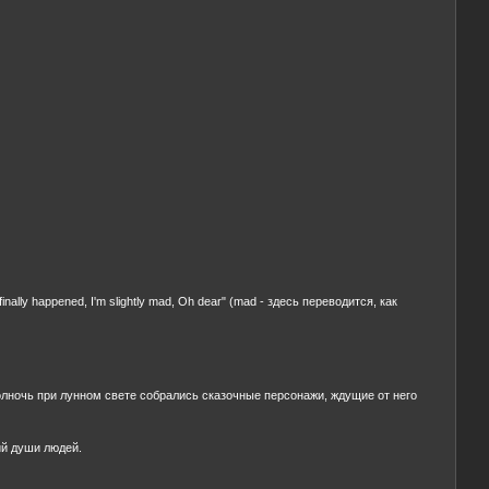
inally happened, I'm slightly mad, Oh dear" (mad - здесь переводится, как
олночь при лунном свете собрались сказочные персонажи, ждущие от него
ий души людей.