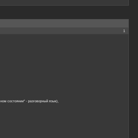
1
асном состоянии" - разговорный язык),