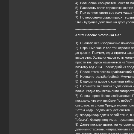
4). Волшебник собирается нанести мас
5). Расколоть орех: персонажи сказки
6). При лунном свете все ждут удара 
7). Но персонажи сказки просят волше
Это - будущее действие на двух уро
**********************************
Клип к песне "Radio Ga Ga"
1). Сначала всё изображение показан
2). Странные часы: все три стрелки 
до десяти. Причем, одна стрелка закр
выше этих больших часов есть малень
просто так: здесь намекается на "кон
поэтому год 2024 – последний из пр
3). После этого показан работающий з
4). Ночная стрельба (война). Мужчин
5). В одном из домов с крыльца забир
6). В комнате за столом сидит семья 
полке. Радио при включении загорает
7). Снова черно-белое изображение. 
показано, что они прибыли "с небес")
слушают, то слова Фредди можно понят
Затем кадр - радио мерцает светом.
8). Фредди подходит к белой стене, в
"облака". Фредди поднимает руки ввер
9). Далее показан щиток, на котором
длинный стержень, направленный в ст
10). Фредди поворачивается к цифербл