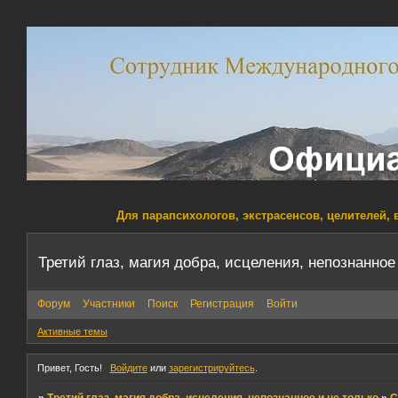
Для парапсихологов, экстрасенсов, целителей, 
Третий глаз, магия добра, исцеления, непознанное
Форум
Участники
Поиск
Регистрация
Войти
Активные темы
Привет, Гость!
Войдите
или
зарегистрируйтесь
.