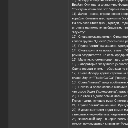
Брайан. Они одеты аналогично Фредди
Эти сцены означают, что "время близк
11). Далее - сцена, ограниченная св
корабля, большие шестеренки по бока
На помосте стоят Джон, Фредди, Родж
и группа на помосте, выбрасывают впе
"глухоту".
12). Снова показана семья. Отец под
клипов группы "Queen" ("Богемская ра
13). Группа "летит" на машине. Фредд
14). Снова группа на помосте поет: 
рамка раздвигается. То есть Фредди 
15). Мальчик из семьи сидит за столо
16). Лаборатория "безумного ученого"
Сцена говорит о том, чтобы люди не 
17). Снова Фредди крутит стрелки на
плане. Звучит "Radio Ga Ga" ("послуш
18). Сцена "потопа": вода пробиваетс
19). Показана белая стена с окнами в
что скоро будет ("конец света", катас
20). Со стены в доме семьи мальчика
Потом - дети, тянущие руки. С полки 
21). Группа "летит" на машине. Фредди
22). В доме за столом сидит семья м
становится черно-белым: надвигается
23). Финальный кадр - в черно-белом
голосу, прислушаться к призыву Фредд