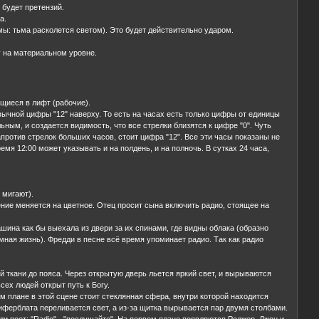
 будет претензий.
а.
тьмы: тьма расколется светом). Это будет действительно ударом.
у на материальном уровне.
щиеся в лифт (рабочие).
ивычной цифры "12" наверху. То есть на часах есть только цифры от единицы
ьным, и создается видимость, что все стрелки близятся к цифре "0". Чуть
апротив стрелок больших часов, стоит цифра "12". Все эти часы показаны не
ремя 12:00 может указывать и на полдень, и на полночь. В сутках 24 часа,
 мигают).
жение меняется на цветное. Отец просит сына включить радио, стоящее на
шина как бы выехала из двери за их спинами, где видны облака (образно
емная жизнь). Фредди в песне всё время упоминает радио. Так как радио
ой ткани до пояса. Через открытую дверь льется яркий свет, и вырываются
сех людей открыт путь к Богу.
 плане в этой сцене стоит стеклянная сфера, внутри которой находится
иферблата переливается свет, а из-за щитка вырывается пар двумя столбами.
ди поет: "Radio" - "послушайте". На первом плане появляются Роджер, Джон и