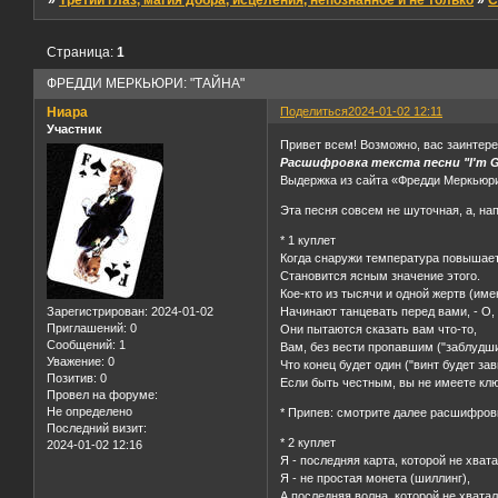
»
Третий глаз, магия добра, исцеления, непознанное и не только
»
С
Страница:
1
ФРЕДДИ МЕРКЬЮРИ: "ТАЙНА"
Ниара
Поделиться
2024-01-02 12:11
Участник
Привет всем! Возможно, вас заинтер
Расшифровка текста песни "I'm Go
Выдержка из сайта «Фредди Меркьюри:
Эта песня совсем не шуточная, а, на
* 1 куплет
Когда снаружи температура повышаетс
Становится ясным значение этого.
Кое-кто из тысячи и одной жертв (им
Зарегистрирован
: 2024-01-02
Начинают танцевать перед вами, - О, Г
Приглашений:
0
Они пытаются сказать вам что-то,
Сообщений:
1
Вам, без вести пропавшим ("заблудш
Уважение:
0
Что конец будет один ("винт будет зав
Позитив:
0
Если быть честным, вы не имеете клю
Провел на форуме:
Не определено
* Припев: смотрите далее расшифров
Последний визит:
* 2 куплет
2024-01-02 12:16
Я - последняя карта, которой не хват
Я - не простая монета (шиллинг),
А последняя волна, которой не хвата