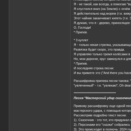
Я - не такой, как всегда, а помогаю "в
Я спустился вниз (на Землю) с огнём 
Я действительно над морем (т.е. вижу
Этот чайник заканчивает кипеть (т.е.
Я думаю, что я - дерево, приносящее п
О, Господи!
* Припев.
* 3 куплет
Я - только некая стрелка, указывающая 
Развязка будет скоро, это правда.
Я управляю только тремя колёсами в 
Но, мои дорогие, круг замкнулся и для 
* Припев.
И последняя строка песни:
И вы примете это ("And there you have 
Расшифровка припева песни такова: "Я п
"увлеченный" - т.е. "увлекаю"; Oh dear
************************************
Песня "Мастерский удар сказочни
Привожу расшифровку еще одной песни
мастерского удара, с помощью которо
Рассмотрим подробно текст песни:
1). Сказочник - это тот, кто придум
2). Персонажи его "сказки" собрались
3). Это происходит в полночь: 2024 го