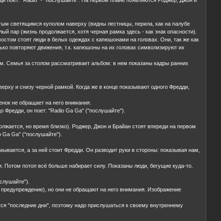
лтым светящимся куполом наверху (видны лестницы, перила, как на палубе
й пар (жизнь продолжается, хотя черная рамка здесь - как знак опасности).
мостом стоят люди в белых одеждах с капюшонами на головах. Они, так же как
лько повторяют движения, т.к. капюшоны на их головах символизируют их
том. Семья за столом рассматривает альбом: в нем показаны кадры ранних
ерху и снизу черной рамкой. Когда же в конце показывают одного Фредди,
бенок не обращает на него внимания.
о Фредди, он поет: "Radio Ga Ga" ("послушайте").
олжается, но время близко). Роджер, Джон и Брайан стоят впереди на первом
o Ga Ga" ("послушайте").
мывается, а за ней стоит Фредди. Он разводит руки в стороны: показывая нам,
и. Потом потоп всё больше набирает силу. Показаны люди, бегущие куда-то.
ослушайте").
к предупреждение), но они не обращают на него внимания. Изображение
ются "последние дни", поэтому надо прислушаться к своему внутреннему