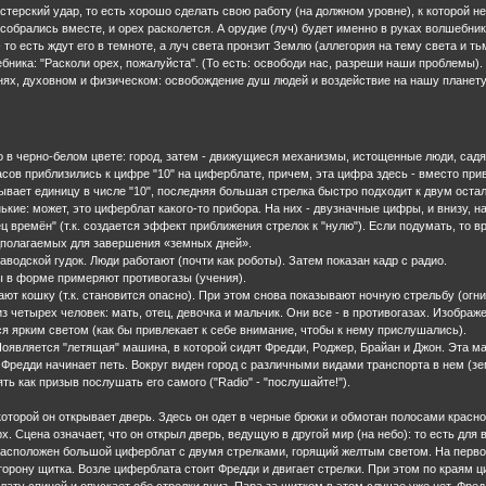
терский удар, то есть хорошо сделать свою работу (на должном уровне), к которой не
 собрались вместе, и орех расколется. А орудие (луч) будет именно в руках волшебник
- то есть ждут его в темноте, а луч света пронзит Землю (аллегория на тему света и 
бника: "Расколи орех, пожалуйста". (То есть: освободи нас, разреши наши проблемы).
внях, духовном и физическом: освобождение душ людей и воздействие на нашу планет
о в черно-белом цвете: город, затем - движущиеся механизмы, истощенные люди, садя
часов приблизились к цифре "10" на циферблате, причем, эта цифра здесь - вместо пр
ывает единицу в числе "10", последняя большая стрелка быстро подходит к двум остал
кие: может, это циферблат какого-то прибора. На них - двузначные цифры, и внизу, н
ец времён" (т.к. создается эффект приближения стрелок к "нулю"). Если подумать, то в
едполагаемых для завершения «земных дней».
аводской гудок. Люди работают (почти как роботы). Затем показан кадр с радио.
ы в форме примеряют противогазы (учения).
ают кошку (т.к. становится опасно). При этом снова показывают ночную стрельбу (огни
из четырех человек: мать, отец, девочка и мальчик. Они все - в противогазах. Изобра
ся ярким светом (как бы привлекает к себе внимание, чтобы к нему прислушались).
Появляется "летящая" машина, в которой сидят Фредди, Роджер, Брайан и Джон. Эта ма
. Фредди начинает петь. Вокруг виден город с различными видами транспорта в нем (з
ь как призыв послушать его самого ("Radio" - "послушайте!").
 которой он открывает дверь. Здесь он одет в черные брюки и обмотан полосами красн
х. Сцена означает, что он открыл дверь, ведущую в другой мир (на небо): то есть для в
 расположен большой циферблат с двумя стрелками, горящий желтым светом. На первом
орону щитка. Возле циферблата стоит Фредди и двигает стрелки. При этом по краям ц
ату спиной и опускает обе стрелки вниз. Пара за щитком в этом случае уже нет. Фред