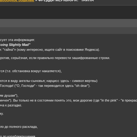
вободное общение
»
ФРЕДДИ МЕРКЬЮРИ: "ТАЙНА"
есует эта информация:
ing Slightly Mad"
 "тайна"» (кому интересно, ищите сайт в поисковике Яндекса).
против, серьёзная, если правильно перевести зашифрованные строки.
я (т.е. обстановка вокруг накаляется),
еются в виду ангелы-сыновья; нарцисс здесь - символ жертвы)
осподи! ("О, Господи" - так переводится здесь "oh dear").
им душам"),
инчен"). Вы только не в состоянии понять это, мои дорогие (где "in the pink" - "в прекр
ча к разгадке.
ку.
ало до полного расклада,
ло до кораблекрушения,