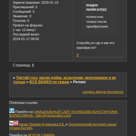
Зарегистрирован
: 2019-01-10
magos
Приглашений:
0
написал(а):
Сообщений:
3
Уважение:
0
полностью,
Позитив:
0
только после
Провел на форуме:
приобретения.
1 час 12 минут
Последний визит:
2019-01-17 09:50
Спасибо,но где и как его
приобрести?
0
Страница:
1
»
Третий глаз, магия добра, исцеления, непознанное и не
только
»
ВСЕ ВИДЕО по темам
»
Релакс
создать форум бесплатно
Полезные ссылки:
Перейти на
ОФИЦИАЛЬНЫЙ САЙТ КУЗНЕЦОВА КОНСТАНТИНА
БОРИСОВИЧА - http://hypnosvideo.com/
Канал Youtube Кузнецова К.Б.
и
Эзотерический интернет-канал
«Грани Бытия»
.
Перейти на
ФОРУМ САМИРА