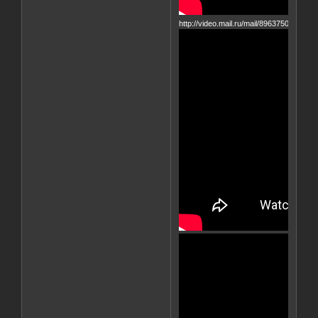
http://video.mail.ru/mail/89637502900/m