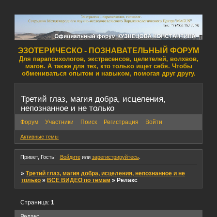
ЭЗОТЕРИЧЕСКО - ПОЗНАВАТЕЛЬНЫЙ ФОРУМ
Для парапсихологов, экстрасенсов, целителей, волхвов,
магов. А также для тех, кто только ищет себя. Чтобы
обмениваться опытом и навыком, помогая друг другу.
Третий глаз, магия добра, исцеления,
непознанное и не только
Форум
Участники
Поиск
Регистрация
Войти
Активные темы
Привет, Гость!
Войдите
или
зарегистрируйтесь
.
»
Третий глаз, магия добра, исцеления, непознанное и не
только
»
ВСЕ ВИДЕО по темам
»
Релакс
Страница:
1
Релакс