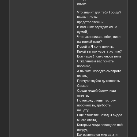
ближе.
Что значит для тебя Гос-дь?
Каким Его ты
представляешь?
В больших одеждах иль с
сумой,
Что накренилась вбок, вися
на тонкой нити?
Порой и Я хочу понять,
Какой вы лик узреть хотите?
Всё чаще Я спускаюсь вниз
С желанием вас узнать
поближе,
А вы хоть изредка смотрите
ввысь,
Прочувствуйте духовность
Свыше.
Среди людей брожу, ища
ответы,
Но нахожу лишь пустоту,
порочность, грубость,
нищету.
Еще столетие назад Я видел
много света,
Которым люди освещали всё
вокруг,
Как изменился мир за эти