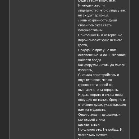
Ведь сверху видно всё.
И каждый жест и
лицедейство, что с лица у вас
не сходит до конца.
Лишь искренность души
своей поможет стать
благочестивым.
Наигранность и нетерпение
порой бывают хуже всякого
греха,
Покуда не присуще вам
остепенение, а лишь желание
нанести вреда.
Как форумы читать да мысли
излагать,
Сначала приоткройтесь и
впустите свет, что по
греховности своей вы
выставляете за гордость.
И даже верите в слова свои,
несущие не только бред, но и
стенания души, указывающие
вам на мудрость.
Она-то знает, где должок и
как скорей с ним
расквитаться.
Но сложно это. Не робщу. И,
если надо, помогу.