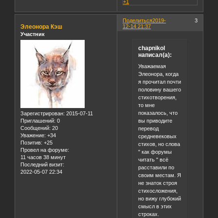
+1
Поделиться
2019-
3
Элеонора Кэш
12-14 21:37
Участник
chapnikol
написал(а):
Уважаемая
Элеонора, когда
я прочитал почти
половину вашего
стихотворения,
то мне
показалось, что
Зарегистрирован
: 2015-07-11
вы приводите
Приглашений:
0
Сообщений:
20
перевод
Уважение:
+34
средневековых
Позитив:
+25
стихов, но слова
Провел на форуме:
" как форумы
11 часов 38 минут
читать " всё
Последний визит:
расставили по
2022-05-07 22:34
своим местам. Я
не знаток строя
стихосложения,
но вижу глубокий
смысл в этих
строках.