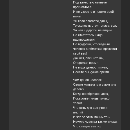
Под тяжестью начнете
прогибаться
И не узреете в пороке всей
вины.
Уж коли благости даны,
То скупость стоит опасаться,
За ней щедроты не видны,
Со жмотством надо
распрощаться.
Не мудрено, что жадный
человек в обмотках проживет
свой век!
Дак нет, спешите вы,
Опережая время!
Не видя ценности пути,
Несете вы чужое бремя.
Чем ценен человек:
Своим житьем или умом иль
делом?
Когда он обречен навек,
Пока живет лишь только
телом.
Что есть для вас утехи
плоти?
И что за этим понимать?
Неужто чувства так уж плохи,
Что стыдно вам их