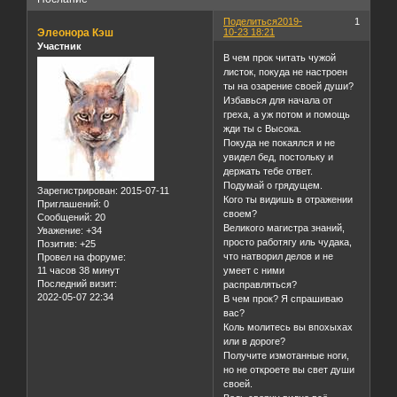
Поделиться
2019-
1
Элеонора Кэш
10-23 18:21
Участник
В чем прок читать чужой
листок, покуда не настроен
ты на озарение своей души?
Избавься для начала от
греха, а уж потом и помощь
жди ты с Высока.
Покуда не покаялся и не
увидел бед, постольку и
держать тебе ответ.
Подумай о грядущем.
Зарегистрирован
: 2015-07-11
Кого ты видишь в отражении
Приглашений:
0
своем?
Сообщений:
20
Великого магистра знаний,
Уважение:
+34
просто работягу иль чудака,
Позитив:
+25
что натворил делов и не
Провел на форуме:
11 часов 38 минут
умеет с ними
Последний визит:
расправляться?
2022-05-07 22:34
В чем прок? Я спрашиваю
вас?
Коль молитесь вы впохыхах
или в дороге?
Получите измотанные ноги,
но не откроете вы свет души
своей.