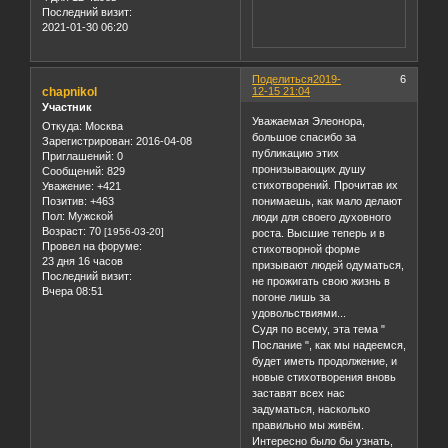
Последний визит:
2021-01-30 06:20
Поделиться
2019-
6
chapnikol
12-15 21:04
Участник
Уважаемая Элеонора,
Откуда:
Москва
большое спасибо за
Зарегистрирован
: 2016-04-08
публикацию этих
Приглашений:
0
пронизывающих душу
Сообщений:
829
стихотворений. Прочитав их
Уважение:
+421
понимаешь, как мало делают
Позитив:
+463
Пол:
Мужской
люди для своего духовного
Возраст:
70
[1956-03-20]
роста. Высшие теперь и в
Провел на форуме:
стихотворной форме
23 дня 16 часов
призывают людей одуматься,
Последний визит:
не прожигать свою жизнь в
Вчера 08:51
погоне лишь за
удовольствиями...
Судя по всему, эта тема "
Послание ", как мы надеемся,
будет иметь продолжение, и
новые стихотворения вновь
заставят всех нас
задуматься, насколько
правильно мы живём.
Интересно было бы узнать,