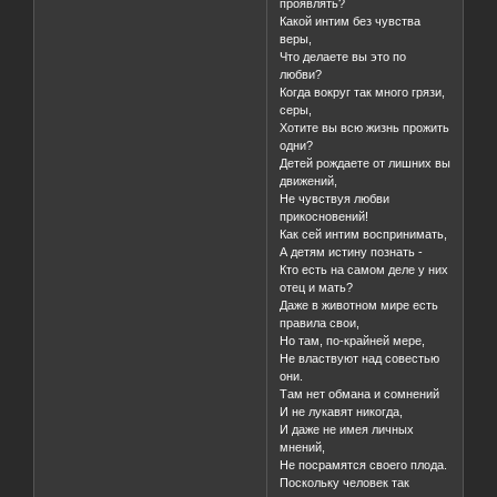
проявлять?
Какой интим без чувства
веры,
Что делаете вы это по
любви?
Когда вокруг так много грязи,
серы,
Хотите вы всю жизнь прожить
одни?
Детей рождаете от лишних вы
движений,
Не чувствуя любви
прикосновений!
Как сей интим воспринимать,
А детям истину познать -
Кто есть на самом деле у них
отец и мать?
Даже в животном мире есть
правила свои,
Но там, по-крайней мере,
Не властвуют над совестью
они.
Там нет обмана и сомнений
И не лукавят никогда,
И даже не имея личных
мнений,
Не посрамятся своего плода.
Поскольку человек так