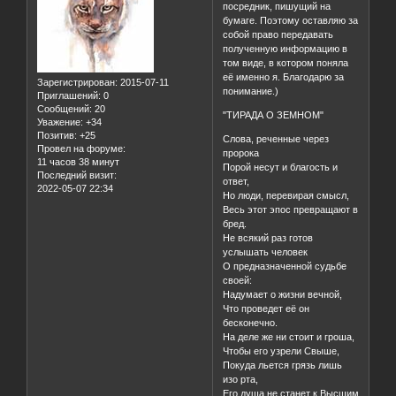
посредник, пишущий на
бумаге. Поэтому оставляю за
собой право передавать
полученную информацию в
том виде, в котором поняла
её именно я. Благодарю за
Зарегистрирован
: 2015-07-11
понимание.)
Приглашений:
0
Сообщений:
20
"ТИРАДА О ЗЕМНОМ"
Уважение:
+34
Позитив:
+25
Слова, реченные через
Провел на форуме:
пророка
11 часов 38 минут
Порой несут и благость и
Последний визит:
ответ,
2022-05-07 22:34
Но люди, перевирая смысл,
Весь этот эпос превращают в
бред.
Не всякий раз готов
услышать человек
О предназначенной судьбе
своей:
Надумает о жизни вечной,
Что проведет её он
бесконечно.
На деле же ни стоит и гроша,
Чтобы его узрели Свыше,
Покуда льется грязь лишь
изо рта,
Его душа не станет к Высшим