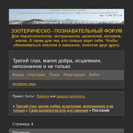
ЭЗОТЕРИЧЕСКО - ПОЗНАВАТЕЛЬНЫЙ ФОРУМ
Для парапсихологов, экстрасенсов, целителей, волхвов,
магов. А также для тех, кто только ищет себя. Чтобы
обмениваться опытом и навыком, помогая друг другу.
Третий глаз, магия добра, исцеления,
непознанное и не только
Форум
Участники
Поиск
Регистрация
Войти
Активные темы
Привет, Гость!
Войдите
или
зарегистрируйтесь
.
»
Третий глаз, магия добра, исцеления, непознанное и не
только
»
Свои разработки или достижения
»
Послание
Страница:
1
Послание