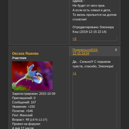
одинок -
Не будет от него прок.
А если есть семья и дети,
То жизнь прольется на долгие
столетия!
Отредактировано Элеонора
Кэш (2019-12-15 22:14)
+3
Поделиться
2019-
5
Оксана Яшкова
12-15 18:04
Участник
Да... Сильно!!! С порывом
чувств, спасибо, Элеонора!
+1
Зарегистрирован
: 2015-10-09
Приглашений:
0
Сообщений:
107
Уважение:
+150
Позитив:
+546
Пол:
Женский
Возраст:
49
[1976-12-27]
Провел на форуме:
4 дня 12 часов