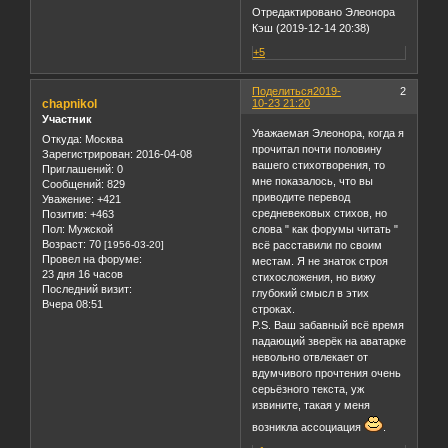
Отредактировано Элеонора
Кэш (2019-12-14 20:38)
+5
Поделиться
2019-
2
chapnikol
10-23 21:20
Участник
Уважаемая Элеонора, когда я
Откуда:
Москва
прочитал почти половину
Зарегистрирован
: 2016-04-08
вашего стихотворения, то
Приглашений:
0
мне показалось, что вы
Сообщений:
829
приводите перевод
Уважение:
+421
средневековых стихов, но
Позитив:
+463
Пол:
Мужской
слова " как форумы читать "
Возраст:
70
[1956-03-20]
всё расставили по своим
Провел на форуме:
местам. Я не знаток строя
23 дня 16 часов
стихосложения, но вижу
Последний визит:
глубокий смысл в этих
Вчера 08:51
строках.
P.S. Ваш забавный всё время
падающий зверёк на аватарке
невольно отвлекает от
вдумчивого прочтения очень
серьёзного текста, уж
извините, такая у меня
возникла ассоциация
.