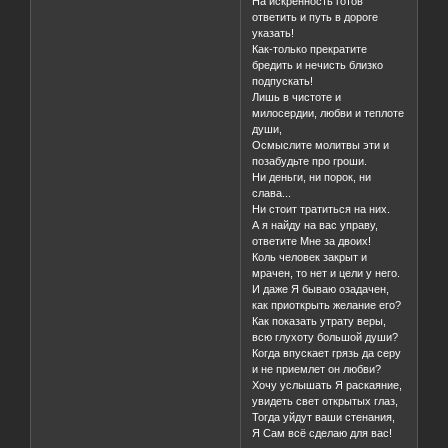
На искренность готов
ответить и путь в дороге
указать!
Как-только прекратите
бредить и нечисть близко
подпускать!
Лишь в чистоте и
милосердии, любви и теплоте
души,
Осмыслите молитвы эти и
позабудьте про гроши.
Ни деньги, ни порок, ни
слава...
Ни стоит тратиться на них.
А я найду на вас управу,
ответите Мне за двоих!
Коль человек закрыт и
мрачен, то нет и цели у него.
И даже Я бываю озадачен,
как приоткрыть желание его?
Как показать утрату веры,
всю глухоту большой души?
Когда впускает грязь да серу
и не приемлет он любви?
Хочу услышать Я раскаяние,
увидеть свет открытых глаз,
Тогда уйдут ваши стенания,
Я Сам всё сделаю для вас!