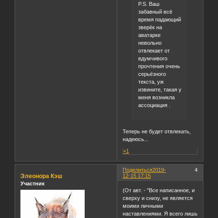
P.S. Ваш
забавный всё
время падающий
зверёк на
аватарке
невольно
отвлекает от
вдумчивого
прочтения очень
серьёзного
текста, уж
извините, такая у
меня возникла
ассоциация .
Теперь не будет отвлекать,
надеюсь...
+1
Поделиться
2019-
4
Элеонора Кэш
12-15 17:15
Участник
(От авт. - "Все написанное, и
сверху и снизу, не является
моими личными
наставлениями. Я всего лишь