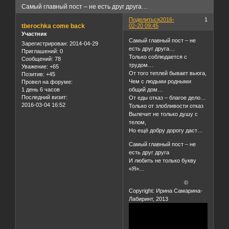
Самый главный пост – не есть друг друга…
Поделиться
2016-
1
tberochka come back
02-20 09:45
Участник
Самый главный пост – не
Зарегистрирован
: 2014-04-29
есть друг друга…
Приглашений:
0
Только соблюдается с
Сообщений:
78
трудом…
Уважение:
+65
От того теплей бывает вьюга,
Позитив:
+45
Чем с людьми родными
Провел на форуме:
1 день 6 часов
общий дом…
Последний визит:
От еды отказ – благое дело…
2016-03-04 16:52
Только от злобливости отказ
Вылечит не только душу с
телом,
Но ещё добру дорогу даст…
Самый главный пост – не
есть друг друга
И любить не только букву
«Я»…
©
Copyright: Ирина Самарина-
Лабиринт, 2013