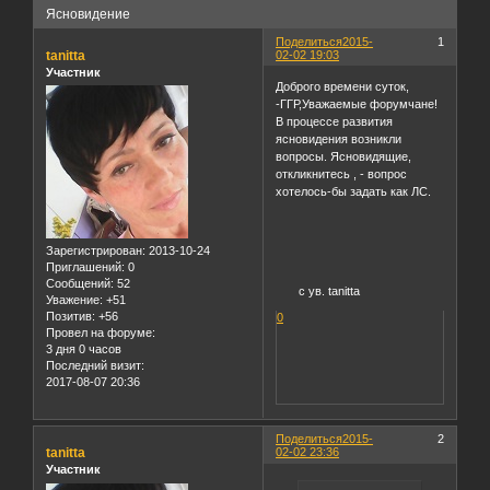
Ясновидение
Поделиться
2015-
1
tanitta
02-02 19:03
Участник
Доброго времени суток,
-ГГР,Уважаемые форумчане!
В процессе развития
ясновидения возникли
вопросы. Ясновидящие,
откликнитесь , - вопрос
хотелось-бы задать как ЛС.
Зарегистрирован
: 2013-10-24
Приглашений:
0
Сообщений:
52
с ув. tanitta
Уважение:
+51
Позитив:
+56
0
Провел на форуме:
3 дня 0 часов
Последний визит:
2017-08-07 20:36
Поделиться
2015-
2
tanitta
02-02 23:36
Участник