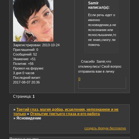
Samir
написал(а):
Если речь идет о
именно
ясновидении,а не
яснознании или
яснослышании,то
не знаю,смогу ли
помочь
Зарегистрирован
: 2013-10-24
Приглашений:
0
Сообщений:
52
Уважение:
+51
Спасибо Samir,что
Позитив:
+56
откликнулись! Свой вопрос
Провел на форуме:
отправила вам в личку
3 дня 0 часов
Последний визит:
0
2017-08-07 20:36
Страница:
1
»
Третий глаз, магия добра, исцеления, непознанное и не
только
»
Открытие третьего глаза и его работа
»
Ясновидение
создать форум бесплатно