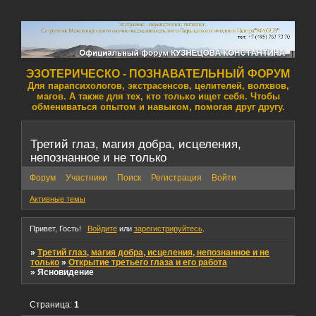
ЭЗОТЕРИЧЕСКО - ПОЗНАВАТЕЛЬНЫЙ ФОРУМ
Для парапсихологов, экстрасенсов, целителей, волхвов,
магов. А также для тех, кто только ищет себя. Чтобы
обмениваться опытом и навыком, помогая друг другу.
Третий глаз, магия добра, исцеления,
непознанное и не только
Форум
Участники
Поиск
Регистрация
Войти
Активные темы
Привет, Гость!
Войдите
или
зарегистрируйтесь
.
»
Третий глаз, магия добра, исцеления, непознанное и не
только
»
Открытие третьего глаза и его работа
»
Ясновидение
Страница:
1