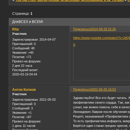
»
Третий глаз, магия добра, исцеления, непознанное и не только
»
С
Страница:
1
ДляВСЕХ и ВСЕМ!
Rita
Поделиться
2014-09-29 22:26
Участник
https://www.youtube.com/watch?v=Jd
Зарегистрирован
: 2014-04-07
Приглашений:
0
0
Сообщений:
48
Уважение:
+40
Позитив:
+71
Провел на форуме:
2 дня 22 часа
Последний визит:
2020-03-19 04:44
Антон Колков
Поделиться
2022-06-25 16:53
Участник
Здравствуйте! Все кто будет читать.
Зарегистрирован
: 2021-05-02
профилактики своего сердца. Так, ка
Приглашений:
0
узнал, как можно помочь себе в каче
Сообщений:
3
Леонидович Лавров после обучения к
Уважение:
+1
Рецепт, называемый «Профилактика 
Позитив:
+87
То есть профилактика инфаркта, мик
Провел на форуме:
1 день 11 часов
Берётся один стакан грецких орехов,