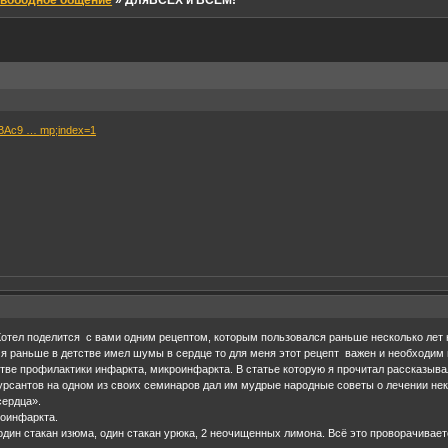
вободное общение
»
ДляВСЕХ и ВСЕМ!
QBAc9 … mp;index=1
 Хотел поделится с вами одним рецептом, которым пользовался раньше несколько лет 
к я раньше в детстве имел шумы в сердце то для меня этот рецепт важен и необходим
стве профилактики инфаркта, микроинфаркта. В статье которую я прочитал рассказыва
урсантов на одном из своих семинаров дал им мудрые народные советы о лечении не
сердца».
роинфаркта.
 один стакан изюма, один стакан урюка, 2 неочищенных лимона. Всё это проворачивае