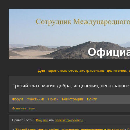
Для парапсихологов, экстрасенсов, целителей, 
Третий глаз, магия добра, исцеления, непознанное
Форум
Участники
Поиск
Регистрация
Войти
Активные темы
Привет, Гость!
Войдите
или
зарегистрируйтесь
.