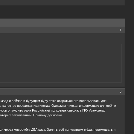
1
2
назад и сейчас в будущем буду тоже стараться его использовать для
 в качестве профилактики иногда. Однажды я искал информацию для себя и
лось о том, что один Российский полковник спецназа ГРУ Александр
которых заболеваний. Привожу дословно.
тся через мясорубку ДВА раза. Залить всё полулитром мёда, перемешать и