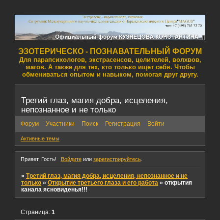
ЭЗОТЕРИЧЕСКО - ПОЗНАВАТЕЛЬНЫЙ ФОРУМ
Для парапсихологов, экстрасенсов, целителей, волхвов,
магов. А также для тех, кто только ищет себя. Чтобы
обмениваться опытом и навыком, помогая друг другу.
Третий глаз, магия добра, исцеления,
непознанное и не только
Форум
Участники
Поиск
Регистрация
Войти
Активные темы
Привет, Гость!
Войдите
или
зарегистрируйтесь
.
»
Третий глаз, магия добра, исцеления, непознанное и не
только
»
Открытие третьего глаза и его работа
»
открытия
канала ясновиденья!!!
Страница:
1