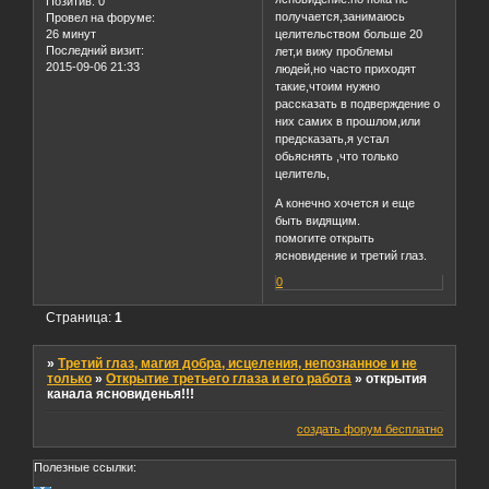
Позитив:
0
получается,занимаюсь
Провел на форуме:
26 минут
целительством больше 20
Последний визит:
лет,и вижу проблемы
2015-09-06 21:33
людей,но часто приходят
такие,чтоим нужно
рассказать в подверждение о
них самих в прошлом,или
предсказать,я устал
обьяснять ,что только
целитель,
А конечно хочется и еще
быть видящим.
помогите открыть
ясновидение и третий глаз.
0
Страница:
1
»
Третий глаз, магия добра, исцеления, непознанное и не
только
»
Открытие третьего глаза и его работа
»
открытия
канала ясновиденья!!!
создать форум бесплатно
Полезные ссылки: