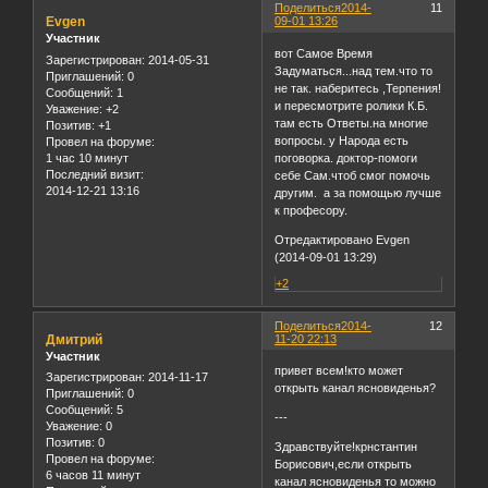
Поделиться
2014-
11
Evgen
09-01 13:26
Участник
вот Самое Время
Зарегистрирован
: 2014-05-31
Задуматься...над тем.что то
Приглашений:
0
не так. наберитесь ,Терпения!
Сообщений:
1
и пересмотрите ролики К.Б.
Уважение:
+2
там есть Ответы.на многие
Позитив:
+1
вопросы. у Народа есть
Провел на форуме:
1 час 10 минут
поговорка. доктор-помоги
Последний визит:
себе Сам.чтоб смог помочь
2014-12-21 13:16
другим. а за помощью лучше
к професору.
Отредактировано Evgen
(2014-09-01 13:29)
+2
Поделиться
2014-
12
Дмитрий
11-20 22:13
Участник
привет всем!кто может
Зарегистрирован
: 2014-11-17
открыть канал ясновиденья?
Приглашений:
0
Сообщений:
5
---
Уважение:
0
Позитив:
0
Здравствуйте!крнстантин
Провел на форуме:
Борисович,если открыть
6 часов 11 минут
канал ясновиденья то можно