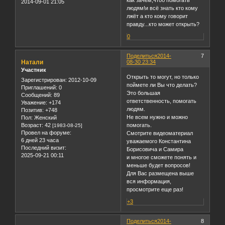
как зачем,чтоб помогать
2014-09-01 21:05
людям!и всё знать кто кому
лжёт а кто кому говорит
правду...кто может открыть?
0
Поделиться
2014-
7
Натали
08-30 23:34
Участник
Открыть то могут, но только
Зарегистрирован
: 2012-10-09
поймете ли Вы что делать?
Приглашений:
0
Это большая
Сообщений:
89
ответственность, помогать
Уважение:
+174
людям.
Позитив:
+748
Не всем нужно и можно
Пол:
Женский
Возраст:
42
помогать.
[1983-08-25]
Провел на форуме:
Смотрите видеоматериал
6 дней 23 часа
уважаемого Константина
Последний визит:
Борисовича и Самира
2025-09-21 00:11
и многое сможете понять и
меньше будет вопросов!
Для Вас размещена выше
вся информация,
просмотрите еще раз!
+3
Поделиться
2014-
8