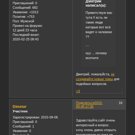
Дмитрий
Приглашений:
0
написал(а):
Сообщений:
682
Уважение:
+1013
Приветствую вас
Позитив:
+753
тута !! есть ли
Пол:
Мужской
такие люди
Провел на форуме:
каторые вот всё
12 дней 23 часа
видят о человеке
Последний визит:
??
2020-02-25 08:43
....
нуу ... почему
молчите
Дмитрий, пожалуйста,
не
создавайте новые темы
для
подобных вопросов.
+3
Поделиться
2015-
16
Dimetor
09-06 17:30
Участник
.
Зарегистрирован
: 2015-09-06
Здравствуйте,сайт очень
Приглашений:
0
интересный и вопрос.
Сообщений:
1
хочу очень давно открыть
Уважение:
0
ясновидение.но пока не