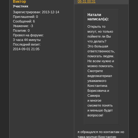
Виктор
08-31 00:31
Участник
Зарегистрирован
: 2013-12-14
Натали
Приглашений:
0
написал(а):
Сообщений:
6
Уважение:
-3
Открыть то
Позитив:
0
могут, но только
Провел на форуме:
поймете ли Вы
3 часа 44 минуты
что делать?
Последний визит:
Это большая
2014-09-01 21:05
ответственность,
помогать людям.
Не всем нужно и
можно помогать.
Смотрите
видеоматериал
уважаемого
Константина
Борисовича и
Самира
и многое
сможете понять
и меньше будет
вопросов!
я обращался по контактам но
тама молчат.Константин