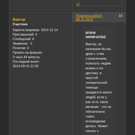
+7
Поделиться
2014-
10
Виктор
08-31 19:07
Участник
Зарегистрирован
: 2013-12-14
prana
Приглашений:
0
написал(а):
Сообщений:
6
Уважение:
-3
Виктор, не
Позитив:
0
наломали бы вы
Провел на форуме:
дров с этим
3 часа 44 минуты
стремлением,
Последний визит:
помогать людям
2014-09-01 21:05
можно и по-
другому. в
простой
человеческой
помощи
нуждается много
людей, если у
вас есть такое
желание - это не
обязательно
через
ясновидение
делать. Может
начать с