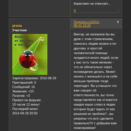
борисович не отвечает...
0
Поделиться
2014-
9
prana
08-31 15:20
Участник
Виктор, не наломали бы вы
дров с этим стремлением,
помогать людям можно и по-
другому. в простой
человеческой помощи
нуждается много людей, если
у вас есть такое желание -
это не обязательно через
ясновидение делать. Может
начать с меньшего и на себя
Зарегистрирован
: 2010-08-29
меньше проблем тогда
Приглашений:
0
перепадет. Вы услышьте что
Сообщений:
10
вам говорят об
Уважение:
+23
ответственности, вы точно
Позитив:
+3
представляете как отзовется
Провел на форуме:
10 часов 12 минут
каждое ваше слово в людях
Последний визит:
которые будут ждать от вас
2014-09-28 20:50
решения их проблем?...вы
уверены что всё сделаете
правильно?// с добрыми вам
пожеланиями//