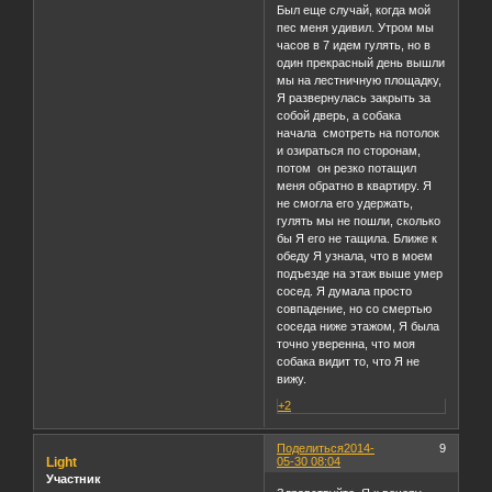
Был еще случай, когда мой
пес меня удивил. Утром мы
часов в 7 идем гулять, но в
один прекрасный день вышли
мы на лестничную площадку,
Я развернулась закрыть за
собой дверь, а собака
начала смотреть на потолок
и озираться по сторонам,
потом он резко потащил
меня обратно в квартиру. Я
не смогла его удержать,
гулять мы не пошли, сколько
бы Я его не тащила. Ближе к
обеду Я узнала, что в моем
подъезде на этаж выше умер
сосед. Я думала просто
совпадение, но со смертью
соседа ниже этажом, Я была
точно уверенна, что моя
собака видит то, что Я не
вижу.
+2
Поделиться
2014-
9
Light
05-30 08:04
Участник