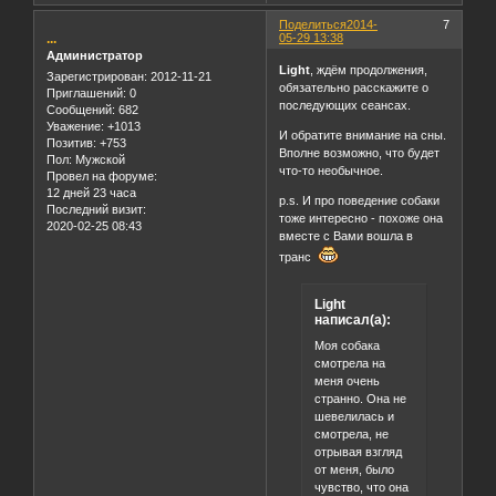
Поделиться
2014-
7
...
05-29 13:38
Администратор
Light
, ждём продолжения,
Зарегистрирован
: 2012-11-21
обязательно расскажите о
Приглашений:
0
последующих сеансах.
Сообщений:
682
Уважение:
+1013
И обратите внимание на сны.
Позитив:
+753
Вполне возможно, что будет
Пол:
Мужской
что-то необычное.
Провел на форуме:
12 дней 23 часа
p.s. И про поведение собаки
Последний визит:
тоже интересно - похоже она
2020-02-25 08:43
вместе с Вами вошла в
транс
Light
написал(а):
Моя собака
смотрела на
меня очень
странно. Она не
шевелилась и
смотрела, не
отрывая взгляд
от меня, было
чувство, что она