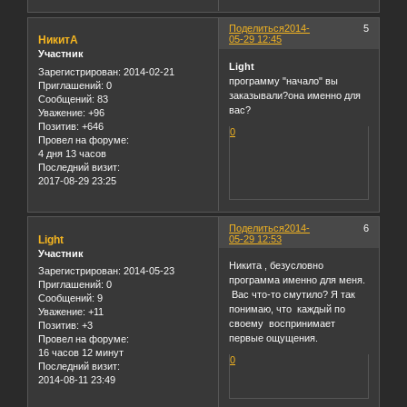
Поделиться
2014-
5
НикитА
05-29 12:45
Участник
Light
Зарегистрирован
: 2014-02-21
программу "начало" вы
Приглашений:
0
заказывали?она именно для
Сообщений:
83
вас?
Уважение:
+96
Позитив:
+646
0
Провел на форуме:
4 дня 13 часов
Последний визит:
2017-08-29 23:25
Поделиться
2014-
6
Light
05-29 12:53
Участник
Никита , безусловно
Зарегистрирован
: 2014-05-23
программа именно для меня.
Приглашений:
0
Вас что-то смутило? Я так
Сообщений:
9
понимаю, что каждый по
Уважение:
+11
своему воспринимает
Позитив:
+3
первые ощущения.
Провел на форуме:
16 часов 12 минут
0
Последний визит:
2014-08-11 23:49