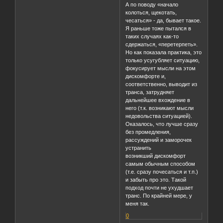
А по поводу «начало
колоться, щекотать,
чесаться» - да, бывает такое.
Я раньше тоже пытался в
таких случаях как-то
сдержаться, «перетерпеть».
Но как показала практика, это
только усугубляет ситуацию,
фокусирует мысли на этом
дискомфорте и,
соответственно, выводит из
транса, затрудняет
дальнейшее вхождение в
него (т.к. возникают мысли
недовольства ситуацией).
Оказалось, что лучше сразу
без промедления,
рассуждений и заморочек
устранить
возникший дискомфорт
самым обычным способом
(т.е. сразу почесаться и т.п.)
и забыть про это. Такой
подход почти не ухудшает
транс. По крайней мере, у
меня так.
0