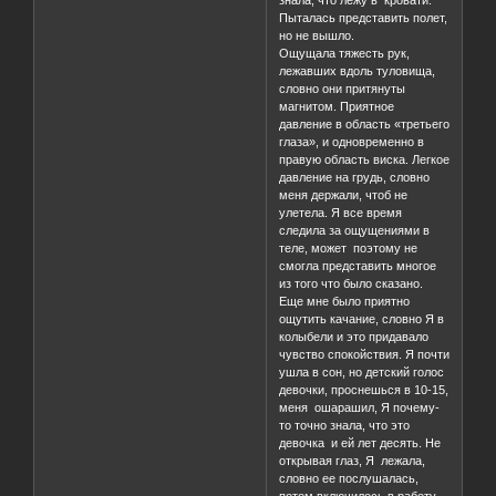
знала, что лежу в кровати.
Пыталась представить полет,
но не вышло.
Ощущала тяжесть рук,
лежавших вдоль туловища,
словно они притянуты
магнитом. Приятное
давление в область «третьего
глаза», и одновременно в
правую область виска. Легкое
давление на грудь, словно
меня держали, чтоб не
улетела. Я все время
следила за ощущениями в
теле, может поэтому не
смогла представить многое
из того что было сказано.
Еще мне было приятно
ощутить качание, словно Я в
колыбели и это придавало
чувство спокойствия. Я почти
ушла в сон, но детский голос
девочки, проснешься в 10-15,
меня ошарашил, Я почему-
то точно знала, что это
девочка и ей лет десять. Не
открывая глаз, Я лежала,
словно ее послушалась,