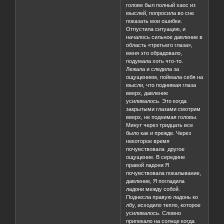
голове был полный хаос из
мыслей, попросила во сне
показать мои ошибки.
Отпустила ситуацию, и
началось сильное давление в
область «третьего глаза»,
меня это обрадовало,
подумала хоть что-то.
Лежала и следила за
ощущением, поймала себя на
мысли, что поднимая глаза
вверх, давление
усиливалось. Это когда
закрытыми глазами смотрим
вверх, не поднимая головы.
Минут через тридцать все
было как и прежде. Через
некоторое время
почувствовала другое
ощущение. В середине
правой ладони Я
почувствовала покалывание,
давление, Я погладила
ладони между собой.
Поднесла правую ладонь ко
лбу, исходило тепло, которое
усиливалось. Словно
припекало на солнце когда