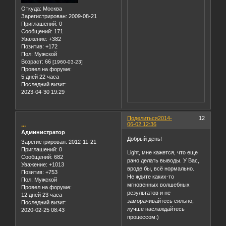
Откуда:
Москва
Зарегистрирован
: 2009-08-21
Приглашений:
0
Сообщений:
171
Уважение:
+382
Позитив:
+172
Пол:
Мужской
Возраст:
66
[1960-03-23]
Провел на форуме:
5 дней 22 часа
Последний визит:
2023-04-30 19:29
Поделиться
2014-
12
...
06-02 12:36
Администратор
Добрый день!
Зарегистрирован
: 2012-11-21
Приглашений:
0
Light, мне кажется, что еще
Сообщений:
682
рано делать выводы. У Вас,
Уважение:
+1013
вроде бы, всё нормально.
Позитив:
+753
Не ждите каких-то
Пол:
Мужской
мгновенных волшебных
Провел на форуме:
результатов и не
12 дней 23 часа
заморачивайтесь сильно,
Последний визит:
лучше наслаждайтесь
2020-02-25 08:43
процессом:)