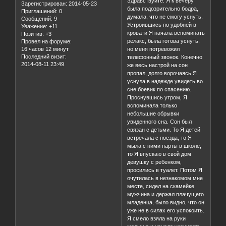
Здравствуйте. Я к вечеру
Зарегистрирован
: 2014-05-23
была подозрительно бодра,
Приглашений:
0
думала, что не смогу уснуть.
Сообщений:
9
Устроившись по удобней в
Уважение:
+11
кровати Я начала вспоминать
Позитив:
+3
релакс, была готова уснуть,
Провел на форуме:
16 часов 12 минут
но меня потревожил
Последний визит:
телефонный звонок. Конечно
2014-08-11 23:49
же весь настрой на сон
пропал, долго ворочаясь Я
уснула в надежде увидеть во
сне боевик по спасению.
Проснувшись утром, Я
вспоминала только
небольшие обрывки
увиденного сна. Сон был
связан с детьми. То Я детей
встречала с поезда, то Я
мыла с ними парты в школе,
то Я впускаю в свой дом
девушку с ребенком,
просились в туалет. Потом Я
очутилась в незнакомом мне
месте, сидел на скамейке
мужчина и держал плачущего
младенца, было видно, что он
уже не в силах его успокоить.
Я смело взяла на руки