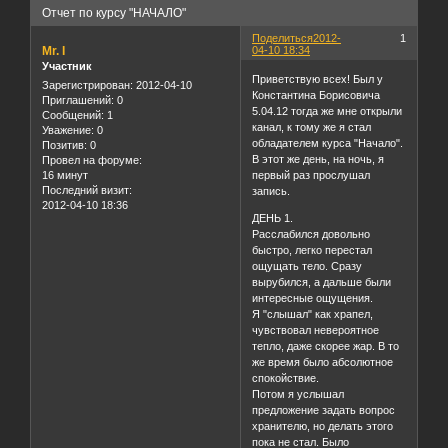
Отчет по курсу "НАЧАЛО"
Поделиться
2012-
1
Mr. I
04-10 18:34
Участник
Приветствую всех! Был у
Зарегистрирован
: 2012-04-10
Константина Борисовича
Приглашений:
0
5.04.12 тогда же мне открыли
Сообщений:
1
канал, к тому же я стал
Уважение:
0
обладателем курса "Начало".
Позитив:
0
В этот же день, на ночь, я
Провел на форуме:
16 минут
первый раз прослушал
Последний визит:
запись.
2012-04-10 18:36
ДЕНЬ 1.
Расслабился довольно
быстро, легко перестал
ощущать тело. Сразу
вырубился, а дальше были
интересные ощущения.
Я "слышал" как храпел,
чувствовал невероятное
тепло, даже скорее жар. В то
же время было абсолютное
спокойствие.
Потом я услышал
предложение задать вопрос
хранителю, но делать этого
пока не стал. Было