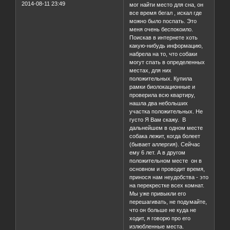
2014-08-11 23:49
мог найти место для сна, он
все время бегал , искал где
можно было поспать. Это
меня очень беспокоило.
Поискав в интернете хоть
какую-нибудь информацию,
набрела на то, что собаки
могут спать в определенных
местах, для них
положительных. Купила
рамки биолокационные и
проверила всю квартиру,
нашла два небольших
участка положительных. Не
густо Я Вам скажу. В
дальнейшем в одном месте
собака лежит, когда болеет
(бывает аллергия). Сейчас
ему 6 лет. А в другом
положительном месте он в
основном и проводит время,
принося нам неудобства - это
на перекрестке всех комнат.
Мы уже привыкли его
перешагивать, не подумайте,
что он больше не куда не
ходит, я говорю про его
излюбленные места.