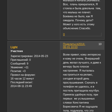
малыша и начала укачивать.
Все, плачь прекратился, Я
стояла и была довольна тем,
что малыш не плачет.
Боевика не было, как Я
ожидала. Почему дети?
Может у кого есть этому
объяснение.Спасибо.
0
Поделиться
2014-
10
Light
06-01 10:03
Участник
Всем привет, кому интересно
Зарегистрирован
: 2014-05-23
и кому не очень. Вчерашний
Приглашений:
0
день желал лучшего, и даже к
Сообщений:
9
вечеру было плохое
Уважение:
+11
настроение. Я пыталась
Позитив:
+3
настроиться на релакс,
Провел на форуме:
16 часов 12 минут
сегодня второй день
Последний визит:
прослушивания. Скачать в
2014-08-11 23:49
телефон не удалось, и в
постель притащила ноутбук.
Приняла удобную позу, при
первых же услышанных
словах Константина
Борисовича Я не ощущала
тела, подумала, что это