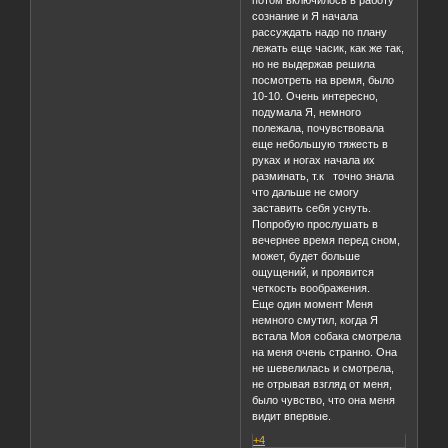
потом включилось в работу
сознание и Я начала
рассуждать надо по плану
лежать еще часик, как же так,
но не выдержав решила
посмотреть на время, было
10-10. Очень интересно,
подумала Я, немного
полежала, почувствовала
еще небольшую тяжесть в
руках и ногах начала их
разминать, т.к точно знала
что дальше не смогу
заставить себя уснуть.
Попробую прослушать в
вечернее время перед сном,
может, будет больше
ощущений, и проявится
четкость воображения.
Еще один момент Меня
немного смутил, когда Я
встала Моя собака смотрела
на меня очень странно. Она
не шевелилась и смотрела,
не отрывая взгляд от меня,
было чувство, что она меня
видит впервые.
+4