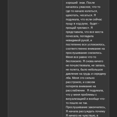
хороший знак. После
началось ужасное, что-то
где-то начало колоться,
щекотать, чесаться. Я
подумала, что если сейчас
пущу в ход руки, будет -
прощай «релакс». Я
представила, что все места
почесала, погладила
невидимой рукой, и
постепенно все успокоилось,
соответственно внимание на
прослушивание снизилось.
Меня все равно что-то
беспокоило. Я снова ничего
не почувствовала, не запаха,
не полета, было небольшое
давление на грудь и середину
лба. Меня это сильно
расстроило, и совсем
потеряла внимание на
расслаблении. Я подумала,
что у меня проблемы с
визуализацией и вообще что-
то пошло не так.
Прослушивание закончилось,
Я начала рассуждать почему
Я ничего не чувствую, в