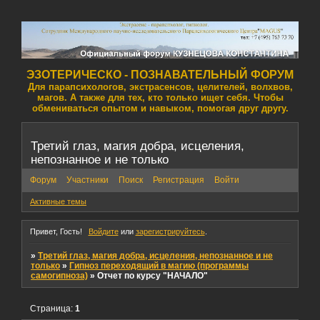
ЭЗОТЕРИЧЕСКО - ПОЗНАВАТЕЛЬНЫЙ ФОРУМ
Для парапсихологов, экстрасенсов, целителей, волхвов,
магов. А также для тех, кто только ищет себя. Чтобы
обмениваться опытом и навыком, помогая друг другу.
Третий глаз, магия добра, исцеления,
непознанное и не только
Форум
Участники
Поиск
Регистрация
Войти
Активные темы
Привет, Гость!
Войдите
или
зарегистрируйтесь
.
»
Третий глаз, магия добра, исцеления, непознанное и не
только
»
Гипноз переходящий в магию (программы
самогипноза)
»
Отчет по курсу "НАЧАЛО"
Страница:
1