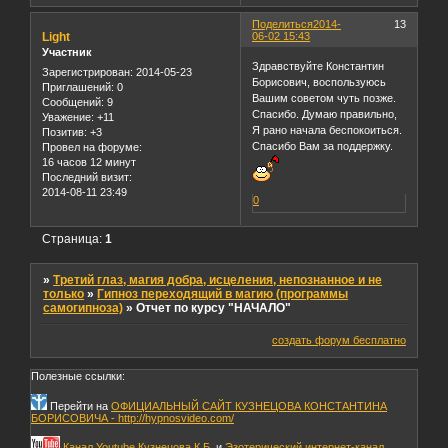
Поделиться
2014-
13
Light
06-02 15:43
Участник
Здравствуйте Константин
Зарегистрирован
: 2014-05-23
Борисович, воспользуюсь
Приглашений:
0
Вашим советом чуть позже.
Сообщений:
9
Спасибо. Думаю правильно,
Уважение:
+11
Я рано начала беспокоиться.
Позитив:
+3
Спасибо Вам за поддержку.
Провел на форуме:
16 часов 12 минут
Последний визит:
2014-08-11 23:49
0
Страница:
1
»
Третий глаз, магия добра, исцеления, непознанное и не
только
»
Гипноз переходящий в магию (программы
самогипноза)
»
Отчет по курсу "НАЧАЛО"
создать форум бесплатно
Полезные ссылки:
Перейти на
ОФИЦИАЛЬНЫЙ САЙТ КУЗНЕЦОВА КОНСТАНТИНА
БОРИСОВИЧА - http://hypnosvideo.com/
Канал Youtube Кузнецова К.Б.
и
Эзотерический интернет-канал