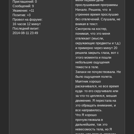
меня первый день
Приглашений:
0
прослушивания программы
Сообщений:
9
Начало. Решила, что в
Уважение:
+11
утреннее время прослушаю
Позитив:
+3
без отвлечений. Слушала, не
Провел на форуме:
16 часов 12 минут
вникая в текст.
Последний визит:
Смотрела на костер,
2014-08-11 23:49
понимая, что это меня
отвлекает (мысли,
окружающие предметы и т.д.)
и примерно через минут 20
решила закрыть глаза, вот с
этого момента и пошли
небольшие ощущения
тяжести в теле.
Запахи не почувствовала. Не
было ощущения полета.
Маятник хорошо
раскачивался, но все время
куда- то его скручивало или
за что-то цеплялся, мешая
движению. Я перестала на
это обращать внимание, и
все направилось.
Что Я хорошо
прочувствовала в
дальнейшем, так это
невесомость тела, но Я