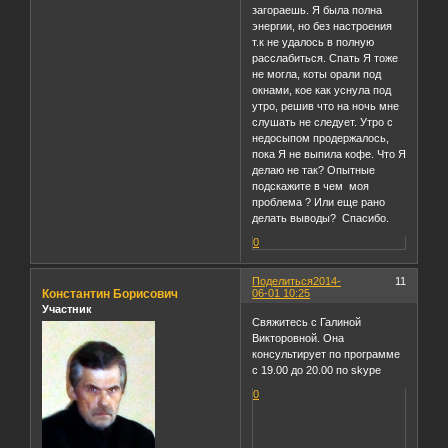
загораешь. Я была полна
энергии, но без настроения
т.к не удалось в полную
расслабиться. Спать Я тоже
не могла, коты орали под
окнами, кое как уснула под
утро, решив что на ночь мне
слушать не следует. Утро с
недосыпом продержалось,
пока Я не выпила кофе. Что Я
делаю не так? Опытные
подскажите в чем моя
проблема ? Или еще рано
делать выводы? Спасибо.
0
Поделиться
2014-
11
Константин Борисович
06-01 10:25
Участник
Свяжитесь с Галиной
Викторовной. Она
консультирует по программе
с 19.00 до 20.00 по skype
0