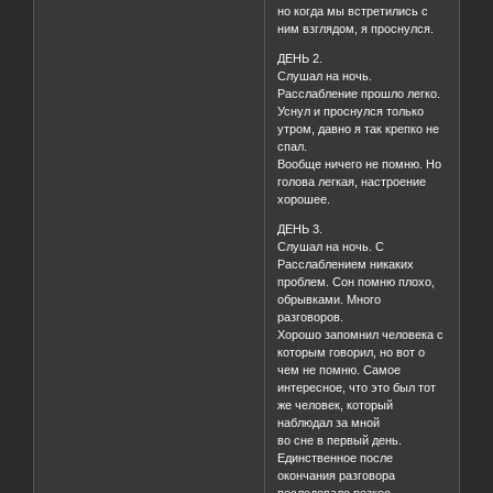
но когда мы встретились с
ним взглядом, я проснулся.
ДЕНЬ 2.
Слушал на ночь.
Расслабление прошло легко.
Уснул и проснулся только
утром, давно я так крепко не
спал.
Вообще ничего не помню. Но
голова легкая, настроение
хорошее.
ДЕНЬ 3.
Слушал на ночь. С
Расслаблением никаких
проблем. Сон помню плохо,
обрывками. Много
разговоров.
Хорошо запомнил человека с
которым говорил, но вот о
чем не помню. Самое
интересное, что это был тот
же человек, который
наблюдал за мной
во сне в первый день.
Единственное после
окончания разговора