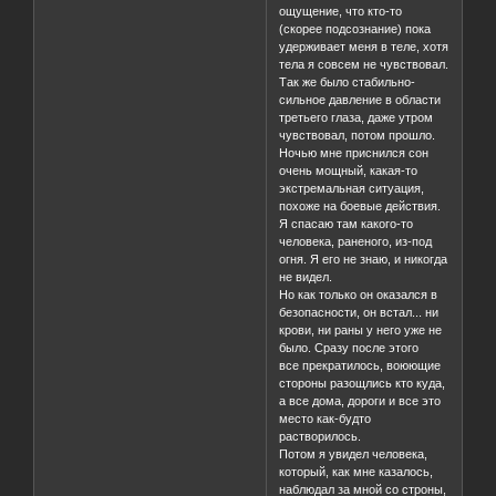
ощущение, что кто-то
(скорее подсознание) пока
удерживает меня в теле, хотя
тела я совсем не чувствовал.
Так же было стабильно-
сильное давление в области
третьего глаза, даже утром
чувствовал, потом прошло.
Ночью мне приснился сон
очень мощный, какая-то
экстремальная ситуация,
похоже на боевые действия.
Я спасаю там какого-то
человека, раненого, из-под
огня. Я его не знаю, и никогда
не видел.
Но как только он оказался в
безопасности, он встал... ни
крови, ни раны у него уже не
было. Сразу после этого
все прекратилось, воюющие
стороны разощлись кто куда,
а все дома, дороги и все это
место как-будто
растворилось.
Потом я увидел человека,
который, как мне казалось,
наблюдал за мной со строны,