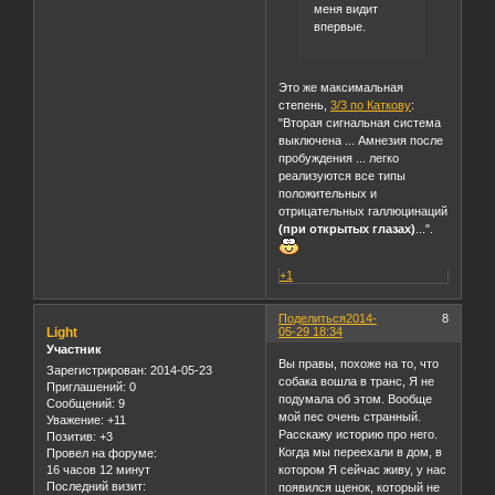
меня видит
впервые.
Это же максимальная
степень,
3/3 по Каткову
:
"Вторая сигнальная система
выключена ... Амнезия после
пробуждения ... легко
реализуются все типы
положительных и
отрицательных галлюцинаций
(при открытых глазах)
...".
+1
Поделиться
2014-
8
Light
05-29 18:34
Участник
Вы правы, похоже на то, что
Зарегистрирован
: 2014-05-23
собака вошла в транс, Я не
Приглашений:
0
подумала об этом. Вообще
Сообщений:
9
мой пес очень странный.
Уважение:
+11
Расскажу историю про него.
Позитив:
+3
Когда мы переехали в дом, в
Провел на форуме:
16 часов 12 минут
котором Я сейчас живу, у нас
Последний визит:
появился щенок, который не