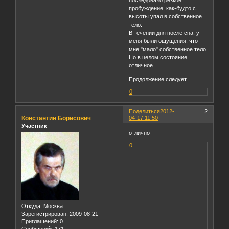
последовало резкое
пробуждение, как-будто с
высоты упал в собственное
тело.
В течении дня после сна, у
меня были ощущения, что
мне "мало" собственное тело.
Но в целом состояние
отличное.
Продолжение следует.....
0
Поделиться
2012-
2
Константин Борисович
04-17 11:50
Участник
отлично
0
Откуда:
Москва
Зарегистрирован
: 2009-08-21
Приглашений:
0
Сообщений:
171