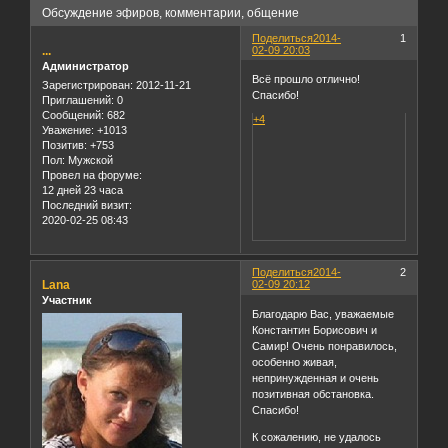
Обсуждение эфиров, комментарии, общение
Поделиться
2014-
1
...
02-09 20:03
Администратор
Всё прошло отлично!
Зарегистрирован
: 2012-11-21
Спасибо!
Приглашений:
0
Сообщений:
682
+4
Уважение:
+1013
Позитив:
+753
Пол:
Мужской
Провел на форуме:
12 дней 23 часа
Последний визит:
2020-02-25 08:43
Поделиться
2014-
2
Lana
02-09 20:12
Участник
Благодарю Вас, уважаемые
Константин Борисович и
Самир! Очень понравилось,
особенно живая,
непринужденная и очень
позитивная обстановка.
Спасибо!
К сожалению, не удалось