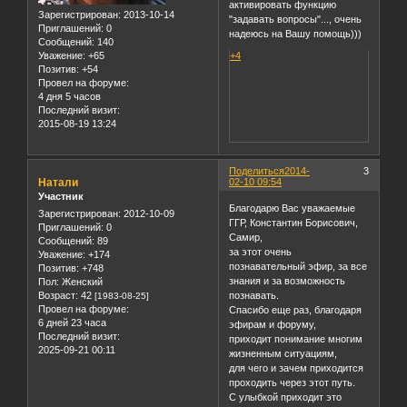
активировать функцию
Зарегистрирован
: 2013-10-14
"задавать вопросы"..., очень
Приглашений:
0
надеюсь на Вашу помощь)))
Сообщений:
140
Уважение:
+65
+4
Позитив:
+54
Провел на форуме:
4 дня 5 часов
Последний визит:
2015-08-19 13:24
Поделиться
2014-
3
Натали
02-10 09:54
Участник
Благодарю Вас уважаемые
Зарегистрирован
: 2012-10-09
ГГР, Константин Борисович,
Приглашений:
0
Самир,
Сообщений:
89
за этот очень
Уважение:
+174
познавательный эфир, за все
Позитив:
+748
знания и за возможность
Пол:
Женский
Возраст:
42
познавать.
[1983-08-25]
Провел на форуме:
Спасибо еще раз, благодаря
6 дней 23 часа
эфирам и форуму,
Последний визит:
приходит понимание многим
2025-09-21 00:11
жизненным ситуациям,
для чего и зачем приходится
проходить через этот путь.
С улыбкой приходит это