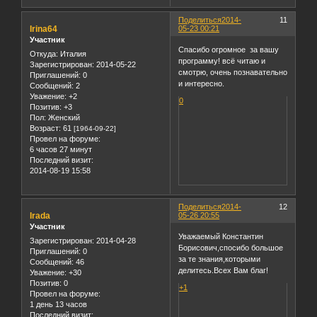
Поделиться
2014-
11
Irina64
05-23 00:21
Участник
Спасибо огромное за вашу
Откуда:
Италия
программу! всё читаю и
Зарегистрирован
: 2014-05-22
смотрю, очень познавательно
Приглашений:
0
и интересно.
Сообщений:
2
Уважение:
+2
0
Позитив:
+3
Пол:
Женский
Возраст:
61
[1964-09-22]
Провел на форуме:
6 часов 27 минут
Последний визит:
2014-08-19 15:58
Поделиться
2014-
12
Irada
05-26 20:55
Участник
Уважаемый Константин
Зарегистрирован
: 2014-04-28
Борисович,спосибо большое
Приглашений:
0
за те знания,которыми
Сообщений:
46
делитесь.Всех Вам благ!
Уважение:
+30
Позитив:
0
+1
Провел на форуме:
1 день 13 часов
Последний визит: