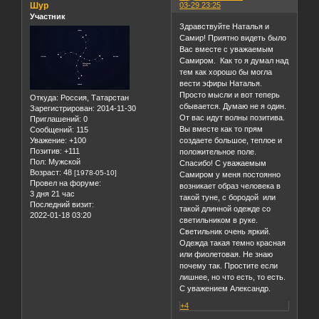
Шур
03-29 23:25
Участник
Здравствуйте Наталья и
Самир! Приятно видеть было
Вас вместе с уважаемым
Самиром. Как то я думал над
тем как хорошо бы могла
вести эфиры Наталья.
Просто мысли и вот теперь
Откуда:
Россия, Татарстан
сбывается. Думаю не я один.
Зарегистрирован
: 2014-11-30
От вас идут волны позитива.
Приглашений:
0
Вы вместе как то прям
Сообщений:
115
Уважение:
+100
создаете большое, теплое и
Позитив:
+111
положительное поле.
Пол:
Мужской
Спасибо! С уважаемым
Возраст:
48
[1978-05-10]
Самиром у меня постоянно
Провел на форуме:
возникает образ человека в
3 дня 21 час
такой туне, с бородой или
Последний визит:
такой длинной одежде со
2022-01-18 03:20
светильником в руке.
Светильник очень яркий.
Одежда такая темно красная
или фиолетовая. Не знаю
почему так. Простите если
лишнее, но что есть, то есть.
С уважением Александр.
+4