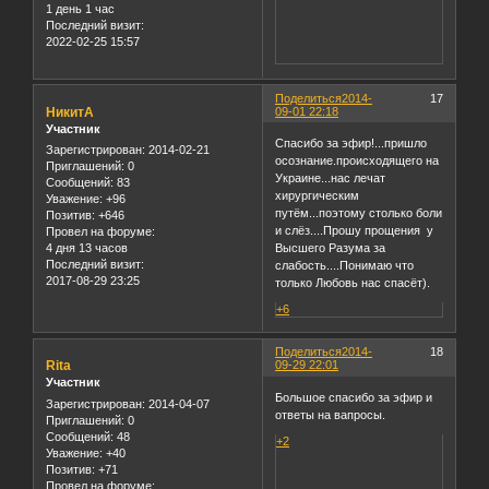
1 день 1 час
Последний визит:
2022-02-25 15:57
Поделиться
2014-
17
НикитА
09-01 22:18
Участник
Спасибо за эфир!...пришло
Зарегистрирован
: 2014-02-21
осознание.происходящего на
Приглашений:
0
Украине...нас лечат
Сообщений:
83
хирургическим
Уважение:
+96
путём...поэтому столько боли
Позитив:
+646
и слёз....Прошу прощения у
Провел на форуме:
4 дня 13 часов
Высшего Разума за
Последний визит:
слабость....Понимаю что
2017-08-29 23:25
только Любовь нас спасёт).
+6
Поделиться
2014-
18
Rita
09-29 22:01
Участник
Большое спасибо за эфир и
Зарегистрирован
: 2014-04-07
ответы на вапросы.
Приглашений:
0
Сообщений:
48
+2
Уважение:
+40
Позитив:
+71
Провел на форуме: