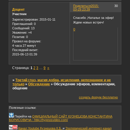
Поделиться
2015-
30
Доцент
03-29 23:39
Участник
Спасибо ,Наталье за эфир!
Зарегистрирован
: 2015-01-11
Ждем новых встреч!
Приглашений:
0
Сообщений:
13
0
Уважение:
+4
Позитив:
0
Провел на форуме:
4 часа 27 минут
Последний визит:
2015-06-13 01:39
Страница:
1
2
3
…
9
»
»
Третий глаз, магия добра, исцеления, непознанное и не
только
»
Обсуждение
»
Обсуждение эфиров, комментарии,
общение
создать форум бесплатно
Полезные ссылки:
Перейти на
ОФИЦИАЛЬНЫЙ САЙТ КУЗНЕЦОВА КОНСТАНТИНА
БОРИСОВИЧА - http://hypnosvideo.com/
Канал Youtube Кузнецова К.Б.
и
Эзотерический интернет-канал