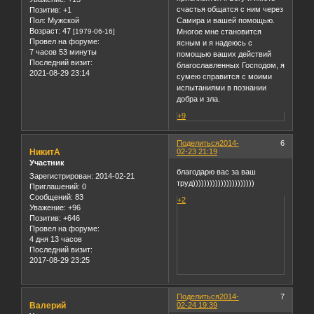
счастья общатся с ним через
Позитив:
+1
Пол:
Мужской
Самира и вашей помощью.
Возраст:
47
[1979-06-16]
Многое мне становится
Провел на форуме:
ясным и я надеюсь с
7 часов 53 минуты
помощью ваших действий
Последний визит:
благославленных Господом, я
2021-08-29 23:14
сумею справится с моими
испытаниями в познании
добра и зла.
+9
Поделиться
2014-
6
НикитА
02-23 21:19
Участник
благодарю вас за ваш
Зарегистрирован
: 2014-02-21
труд))))))))))))))))))))))
Приглашений:
0
Сообщений:
83
+2
Уважение:
+96
Позитив:
+646
Провел на форуме:
4 дня 13 часов
Последний визит:
2017-08-29 23:25
Поделиться
2014-
7
Валерий
02-24 19:39