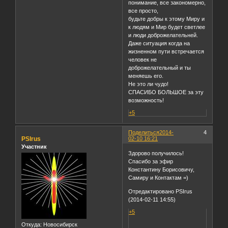
понимание, все закономерно,
все просто,
будьте добры к этому Миру и
к людям и Мир будет светлее
и люди доброжелательней.
Даже ситуация когда на
жизненном пути встречается
человек не
доброжелательный и ты
меняешь его.
Не это ли чудо!
СПАСИБО БОЛЬШОЕ за эту
возможность!
+5
Поделиться
2014-
4
PSIrus
02-10 16:21
Участник
Здорово получилось!
Спасибо за эфир
Константину Борисовичу,
Самиру и Контактам =)
Отредактировано PSIrus
(2014-02-11 14:55)
+5
Откуда:
Новосибирск