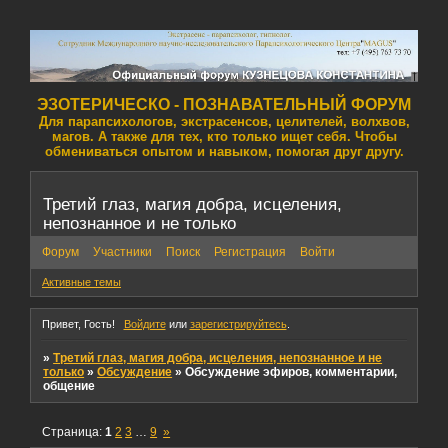
ЭЗОТЕРИЧЕСКО - ПОЗНАВАТЕЛЬНЫЙ ФОРУМ
Для парапсихологов, экстрасенсов, целителей, волхвов,
магов. А также для тех, кто только ищет себя. Чтобы
обмениваться опытом и навыком, помогая друг другу.
Третий глаз, магия добра, исцеления,
непознанное и не только
Форум
Участники
Поиск
Регистрация
Войти
Активные темы
Привет, Гость!
Войдите
или
зарегистрируйтесь
.
»
Третий глаз, магия добра, исцеления, непознанное и не
только
»
Обсуждение
»
Обсуждение эфиров, комментарии,
общение
Страница:
1
2
3
…
9
»