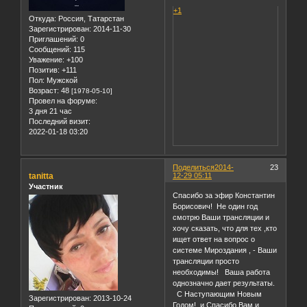
+1
Откуда:
Россия, Татарстан
Зарегистрирован
: 2014-11-30
Приглашений:
0
Сообщений:
115
Уважение:
+100
Позитив:
+111
Пол:
Мужской
Возраст:
48
[1978-05-10]
Провел на форуме:
3 дня 21 час
Последний визит:
2022-01-18 03:20
Поделиться
2014-
23
tanitta
12-29 05:11
Участник
Спасибо за эфир Константин
Борисович! Не один год
смотрю Ваши трансляции и
хочу сказать, что для тех ,кто
ищет ответ на вопрос о
системе Мироздания , - Ваши
трансляции просто
необходимы! Ваша работа
однозначно дает результаты.
С Наступающим Новым
Зарегистрирован
: 2013-10-24
Годом!, и Спасибо Вам и