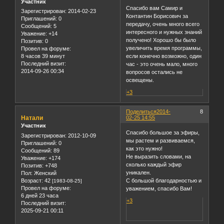
Участник
Спасибо вам Самир и
Зарегистрирован
: 2014-02-23
Контантин Борисович за
Приглашений:
0
передачу, очень много всего
Сообщений:
5
интересного и нужных знаний
Уважение:
+14
получено! Хорошо бы было
Позитив:
0
увеличить время программы,
Провел на форуме:
8 часов 39 минут
если конечно возможно, один
Последний визит:
час - это очень мало, много
2014-09-26 00:34
вопросов остались не
освещены.
+3
Поделиться
2014-
8
Натали
02-25 14:55
Участник
Спасибо большое за эфиры,
Зарегистрирован
: 2012-10-09
мы растем и развиваемся,
Приглашений:
0
как это нужно!
Сообщений:
89
Не выразить словами, на
Уважение:
+174
сколько каждый эфир
Позитив:
+748
уникален.
Пол:
Женский
Возраст:
42
С большой благодарностью и
[1983-08-25]
Провел на форуме:
уважением, спасибо Вам!
6 дней 23 часа
+3
Последний визит:
2025-09-21 00:11