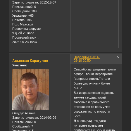
Зарегистрирован
: 2012-12-07
Приглашений:
0
Сообщений:
109
Уважение:
+63
Позитив:
+96
Пол:
Мужской
Провел на форуме:
9 дней 23 часа
Последний визит:
2026-05-23 10:37
Поделиться
2014-
5
Асылжан Карагулов
02-10 20:50
Участник
Спасибо за продение такого
эфира, ваши меропрития
"вопросы-ответы" стали
более доступны и более
выше.
Вы искра которая надеюсь
зажжет сердца людей
любовью и правильного
отношения ко всему что
окружает их по милости
Откуда:
Астана
Бога.
Зарегистрирован
: 2014-02-09
Я очень рад что даже
Приглашений:
0
интернет позваляет
Сообщений:
7
приблизится к Богу и иметь
Уважение:
+15