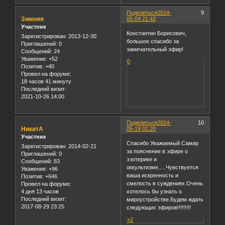
Поделиться
2014-
9
Зимняя
05-04 21:43
Участник
Константин Борисович,
Зарегистрирован
: 2013-12-30
большое спасибо за
Приглашений:
0
замечательный эфир!
Сообщений:
24
Уважение:
+52
0
Позитив:
+40
Провел на форуме:
18 часов 41 минуту
Последний визит:
2021-10-26 14:00
Поделиться
2014-
10
НикитА
05-19 01:20
Участник
Спасибо Уважаемый Самир
Зарегистрирован
: 2014-02-21
за пояснение в эфире о
Приглашений:
0
эзотерике и
Сообщений:
83
оккультизме.....Чувствуется
Уважение:
+96
ваша искренность и
Позитив:
+646
смелость в суждениях.Очень
Провел на форуме:
4 дня 13 часов
хотелось бы узнать о
Последний визит:
мироустройстве.Будем ждать
2017-08-29 23:25
следующих эфиров!!!!!!!!!
+2